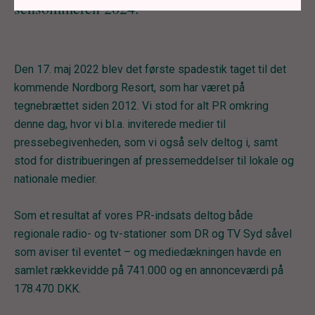
sensommeren 2024.
Den 17. maj 2022 blev det første spadestik taget til det
kommende Nordborg Resort, som har været på
tegnebrættet siden 2012. Vi stod for alt PR omkring
denne dag, hvor vi bl.a. inviterede medier til
pressebegivenheden, som vi også selv deltog i, samt
stod for distribueringen af pressemeddelser til lokale og
nationale medier.
Som et resultat af vores PR-indsats deltog både
regionale radio- og tv-stationer som DR og TV Syd såvel
som aviser til eventet – og mediedækningen havde en
samlet rækkevidde på 741.000 og en annonceværdi på
178.470 DKK.