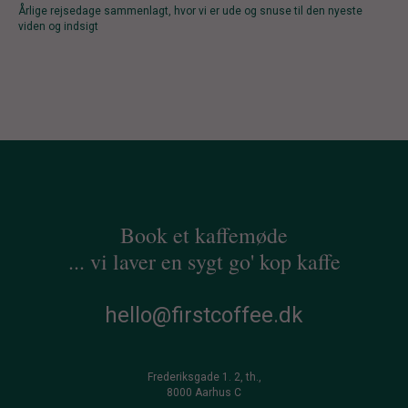
Årlige rejsedage sammenlagt, hvor vi er ude og snuse til den nyeste
viden og indsigt
Book et kaffemøde
... vi laver en sygt go' kop kaffe
hello@firstcoffee.dk
Frederiksgade 1. 2, th.,
8000 Aarhus C