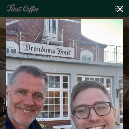
PR opgave omkring det
banebrydende event for
Nordborg Resort