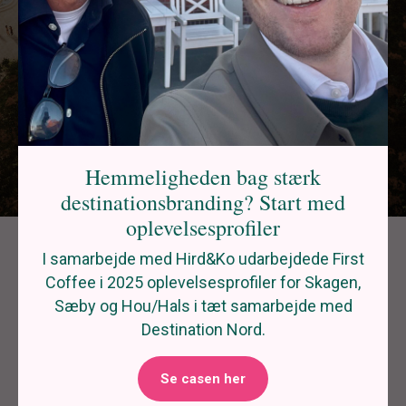
Hemmeligheden bag stærk
destinationsbranding? Start med
oplevelsesprofiler
I samarbejde med Hird&Ko udarbejdede First
Coffee i 2025 oplevelsesprofiler for Skagen,
Sæby og Hou/Hals i tæt samarbejde med
I samarbejde med Related assisterede vi
Destination Nord.
Center Parcs Europe med PR omkring det
banebrydende event for det nye Nordborg
Se casen her
Resort, der forventes at åbne dørene i