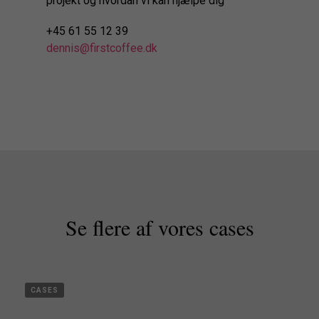
projekt og hvordan vi kan hjælpe dig
+45 61 55 12 39
dennis@firstcoffee.dk
Se flere af vores cases
CASES